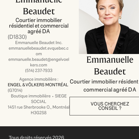
Beaudet
Courtier immobilier
résidentiel et commercial
agréé DA
(D1830)
Emmanuelle Beaudet Inc.
emmanuellebeaudet.evquebec.c
om
Emmanuelle
emmanuelle.beaudet@engelvoel
kers.com
Beaudet
(514) 237-7933
Agence immobilière :
Courtier immobilier résidenti
ENGEL & VÖLKERS MONTRÉAL
commercial agréé DA
(G7014)
Boutique immobilière ⬩ SIEGE
SOCIAL
VOUS CHERCHEZ
1451 rue Sherbrooke O., Montréal
CONSEIL ?
H3G2S8
Tous droits réservés 2026