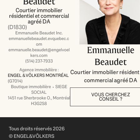
Beaudet
Courtier immobilier
résidentiel et commercial
agréé DA
(D1830)
Emmanuelle Beaudet Inc.
emmanuellebeaudet.evquebec.c
om
Emmanuelle
emmanuelle.beaudet@engelvoel
kers.com
Beaudet
(514) 237-7933
Agence immobilière :
Courtier immobilier résidenti
ENGEL & VÖLKERS MONTRÉAL
commercial agréé DA
(G7014)
Boutique immobilière ⬩ SIEGE
SOCIAL
VOUS CHERCHEZ
1451 rue Sherbrooke O., Montréal
CONSEIL ?
H3G2S8
Tous droits réservés 2026
© ENGEL&VÖLKERS